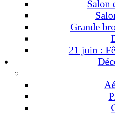
Salon 
Salo
Grande bro
D
21 juin : F
Déc
Aé
P