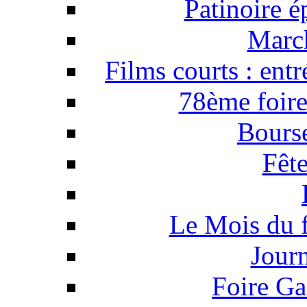
Patinoire 
March
Films courts : ent
78ème foire
Bourse
Fête
Le Mois du 
Jour
Foire Ga