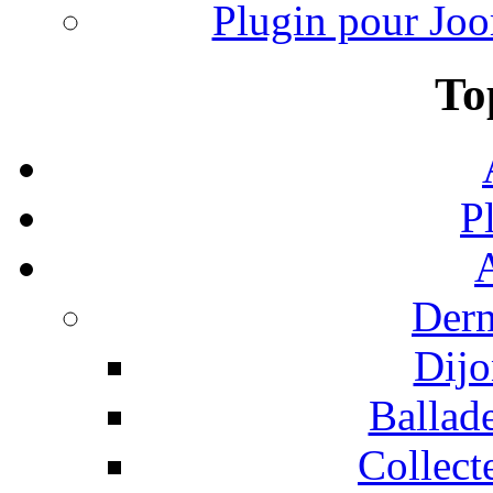
Plugin pour Joo
To
P
A
Dern
Dijo
Ballad
Collect