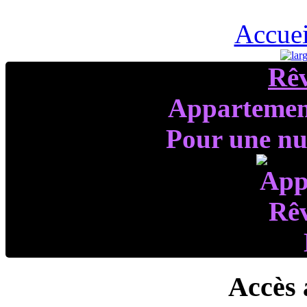
Accuei
Rê
Appartemen
Pour une nui
Accès 