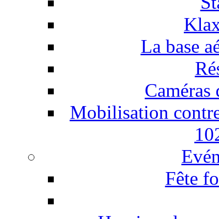
St
Klax
La base a
Ré
Caméras d
Mobilisation contre
10
Evén
Fête f