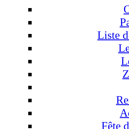
O
Pa
Liste 
Le
L
Z
Re
Ac
Fête d