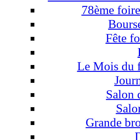
78ème foire
Bourse
Fête f
Le Mois du 
Jour
Salon 
Salo
Grande bro
D