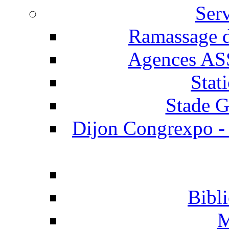
Serv
Ramassage d
Agences AS
Stat
Stade G
Dijon Congrexpo - P
Bibl
M