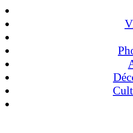
V
Ph
A
Déc
Cult