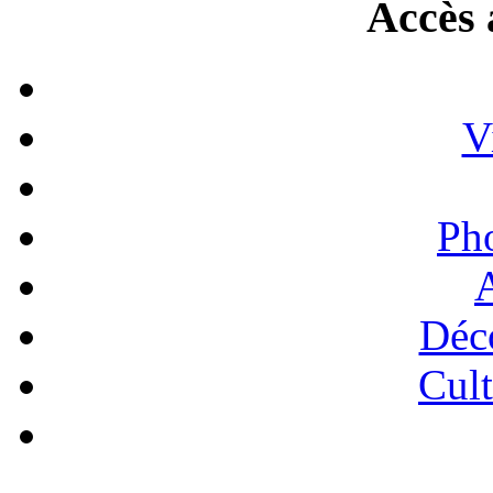
Accès 
V
Ph
A
Déc
Cult