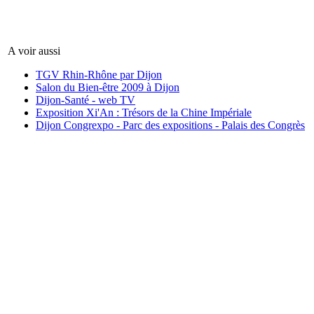
A voir aussi
TGV Rhin-Rhône par Dijon
Salon du Bien-être 2009 à Dijon
Dijon-Santé - web TV
Exposition Xi'An : Trésors de la Chine Impériale
Dijon Congrexpo - Parc des expositions - Palais des Congrès