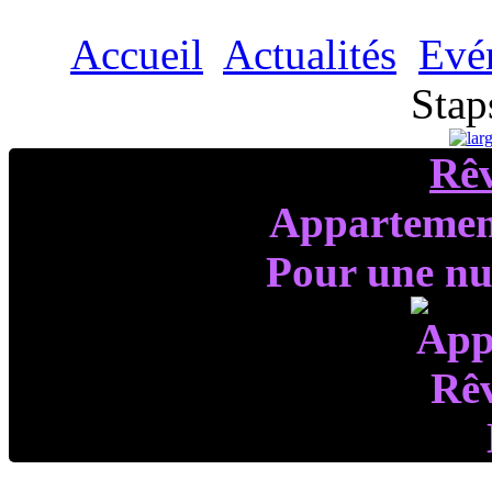
Accueil
Actualités
Evé
Stap
Rê
Appartemen
Pour une nui