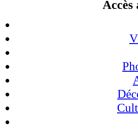
Accès 
V
Ph
A
Déc
Cult